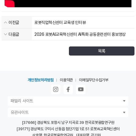
이전글
로봇직업혁신센터 교육생 인터뷰
다음글
2026 로봇AI교육혁신센터 AI특화 공동훈련센터 홍보영상
목록
개인정보처리방침
이용약관
이메일무단수집거부
패밀리 사이트
유관사이트
[37666] 경상북도 포항시 남구 지곡로 39 한국로봇융합연구원
[39171] 경상북도 구미시 산동읍 첨단기업 1로 51 로봇AI교육혁신센터
상호명. 한국로봇융합연구원
대표자명. 강기원