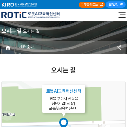
팝업창
로봇플래그쉽
오시는 길
오시는 길
센터소개
오시는 길
로봇AI교육혁신센터
경북 구미시 산동읍
첨단기업1로 51,
로봇AI교육혁신센터